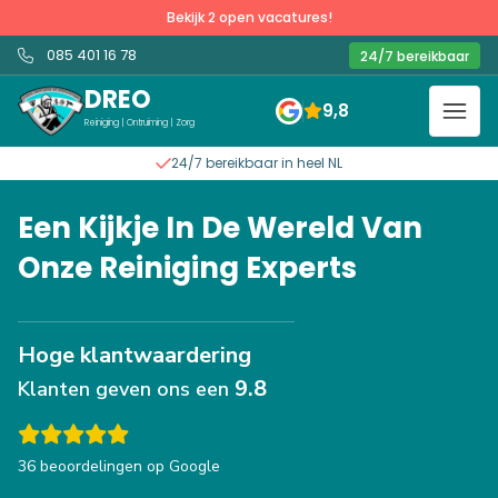
Bekijk 2 open vacatures!
085 401 16 78
24/7 bereikbaar

DREO
9,8

Reiniging | Ontruiming | Zorg
24/7 bereikbaar in heel NL

Slide 2 of 4.
Een Kijkje In De Wereld Van
Onze Reiniging Experts
Hoge klantwaardering
9.8
Klanten geven ons een

36 beoordelingen op Google