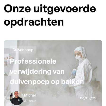
Onze uitgevoerde
opdrachten
Duivenpoep
Professionele
verwijdering van
duivenpoep op balkon
Michel
06/09/22
Auteur