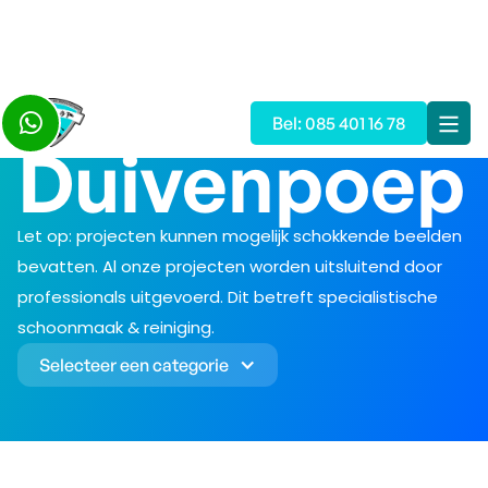

Bel: 085 401 16 78
Duivenpoep
Let op: projecten kunnen mogelijk schokkende beelden
bevatten. Al onze projecten worden uitsluitend door
professionals uitgevoerd. Dit betreft specialistische
schoonmaak & reiniging.
Selecteer een categorie