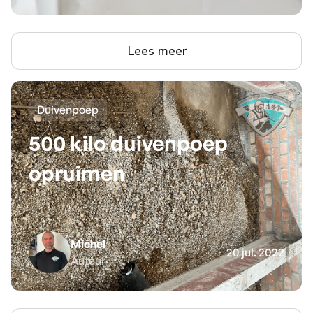
Lees meer
Duivenpoep
500 kilo duivenpoep
opruimen
Michel
20 jul. 2022
Auteur