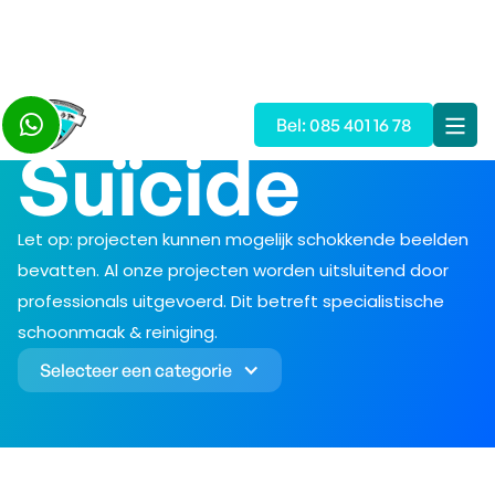

Bel: 085 401 16 78
Suïcide
Let op: projecten kunnen mogelijk schokkende beelden
bevatten. Al onze projecten worden uitsluitend door
professionals uitgevoerd. Dit betreft specialistische
schoonmaak & reiniging.
Selecteer een categorie