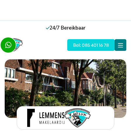
24/7 Bereikbaar

Slide 2 of 5.

Bel: 085 401 16 78
Terug naar overzicht