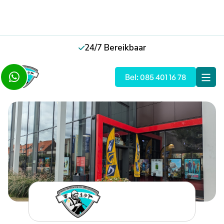
24/7 Bereikbaar

Slide 2 of 5.

Bel: 085 401 16 78
Terug naar overzicht