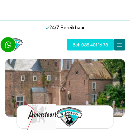
24/7 Bereikbaar

Slide 2 of 5.

Bel: 085 401 16 78
Terug naar overzicht